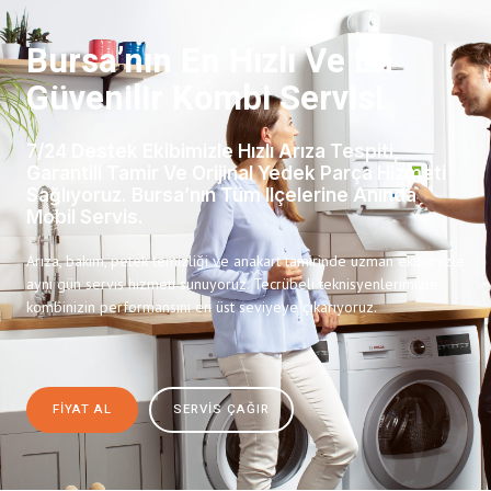
Bursa’nın En Hızlı Ve En
Güvenilir Kombi Servisi
7/24 Destek Ekibimizle Hızlı Arıza Tespiti,
Garantili Tamir Ve Orijinal Yedek Parça Hizmeti
Sağlıyoruz. Bursa’nın Tüm Ilçelerine Anında
Mobil Servis.
Arıza, bakım, petek temizliği ve anakart tamirinde uzman ekibimizle
aynı gün servis hizmeti sunuyoruz. Tecrübeli teknisyenlerimizle
kombinizin performansını en üst seviyeye çıkarıyoruz.
FIYAT AL
SERVIS ÇAĞIR