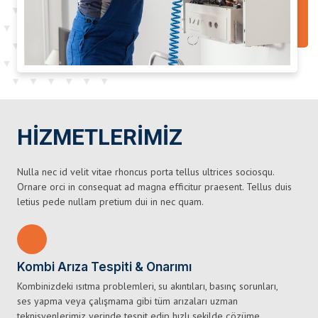
HİZMETLERİMİZ
Nulla nec id velit vitae rhoncus porta tellus ultrices sociosqu.
Ornare orci in consequat ad magna efficitur praesent. Tellus duis
letius pede nullam pretium dui in nec quam.
Kombi Arıza Tespiti & Onarımı
Kombinizdeki ısıtma problemleri, su akıntıları, basınç sorunları,
ses yapma veya çalışmama gibi tüm arızaları uzman
teknisyenlerimiz yerinde tespit edip hızlı şekilde çözüme