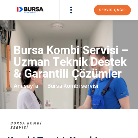
SERVIS ÇAĞIR
Bursa Kombi Servisi –
Uzman Teknik Destek
& Garantili Çözümler
Anasayfa
Bursa Kombi servisi
BURSA KOMBI
SERVISI